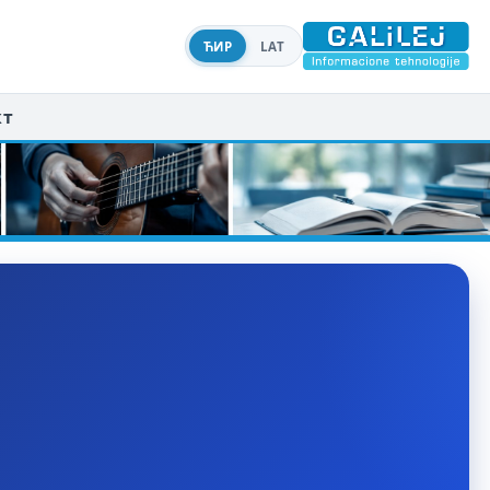
ЋИР
LAT
кт