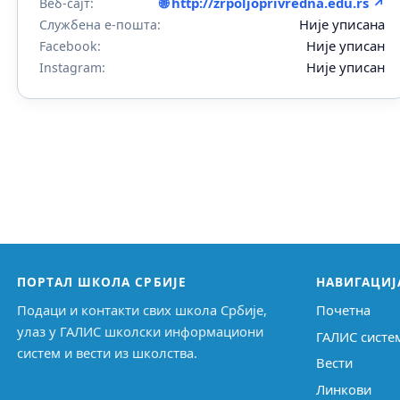
🌐 http://zrpoljoprivredna.edu.rs ↗
Веб-сајт:
Није уписана
Службена е-пошта:
Није уписан
Facebook:
Није уписан
Instagram:
ПОРТАЛ ШКОЛА СРБИЈЕ
НАВИГАЦИЈ
Подаци и контакти свих школа Србије,
Почетна
улаз у ГАЛИС школски информациони
ГАЛИС систе
систем и вести из школства.
Вести
Линкови