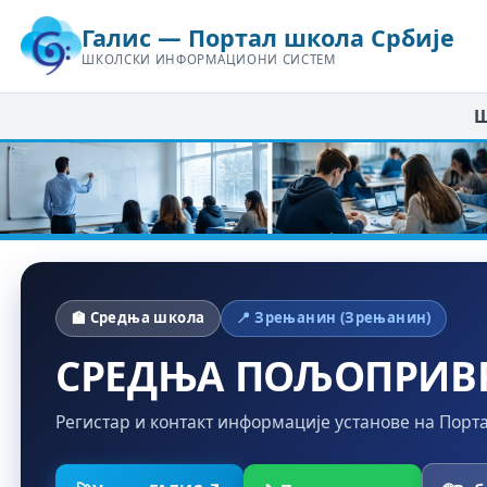
Галис — Портал школа Србије
ШКОЛСКИ ИНФОРМАЦИОНИ СИСТЕМ
Ш
🏫 Средња школа
📍 Зрењанин (Зрењанин)
СРЕДЊА ПОЉОПРИВ
Регистар и контакт информације установе на Порт