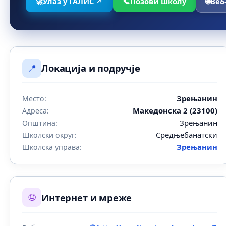
🚀
Улаз у ГАЛИС ↗
📞
Позови школу
🌐
Веб
📍
Локација и подручје
Зрењанин
Место:
Македонска 2 (23100)
Адреса:
Зрењанин
Општина:
Средњебанатски
Школски округ:
Зрењанин
Школска управа:
🌐
Интернет и мреже