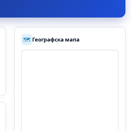
🗺️
Географска мапа