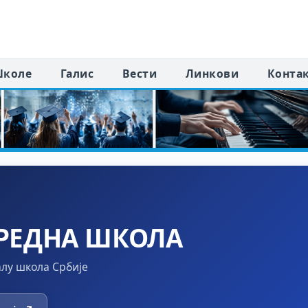
коле
Галис
Вести
Линкови
Конта
РЕДНА ШКОЛА
алу школа Србије