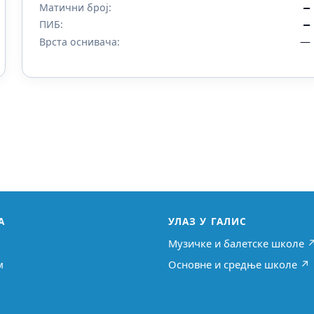
Матични број:
—
ПИБ:
—
—
Врста оснивача:
А
УЛАЗ У ГАЛИС
Музичке и балетске школе 
м
Основне и средње школе ↗