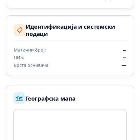
Идентификација и системски
📋
подаци
Матични број:
—
ПИБ:
—
—
Врста оснивача:
🗺️
Географска мапа