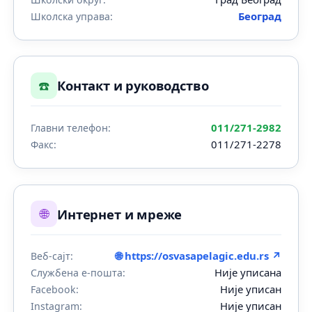
Београд
Школска управа:
☎️
Контакт и руководство
011/271-2982
Главни телефон:
011/271-2278
Факс:
🌐
Интернет и мреже
🌐 https://osvasapelagic.edu.rs ↗
Веб-сајт:
Није уписана
Службена е-пошта:
Није уписан
Facebook:
Није уписан
Instagram: