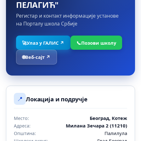
ПЕЛАГИЋ"
Регистар и контакт информације установе
на Порталу школа Србије
🚀
Улаз у ГАЛИС ↗
📞
Позови школу
🌐
Веб-сајт ↗
📍
Локација и подручје
Београд, Котеж
Место:
Милана Зечара 2 (11210)
Адреса:
Палилула
Општина:
Град Београд
Школски округ: