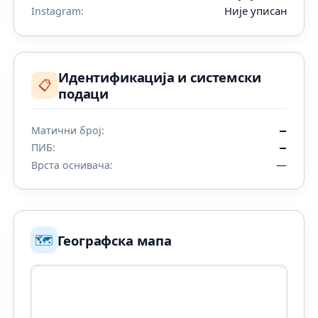
Није уписан
Instagram:
Идентификација и системски
📋
подаци
Матични број:
—
ПИБ:
—
—
Врста оснивача:
🗺️
Географска мапа