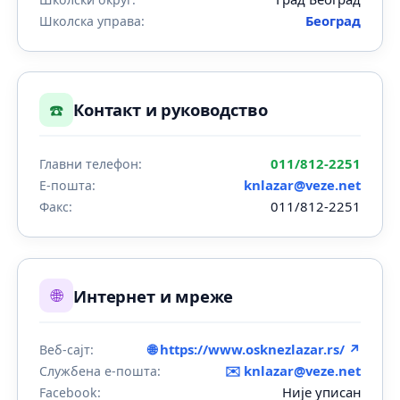
Београд
Школска управа:
☎️
Контакт и руководство
011/812-2251
Главни телефон:
knlazar@veze.net
Е-пошта:
011/812-2251
Факс:
🌐
Интернет и мреже
🌐 https://www.osknezlazar.rs/ ↗
Веб-сајт:
✉️
knlazar@veze.net
Службена е-пошта:
Није уписан
Facebook: