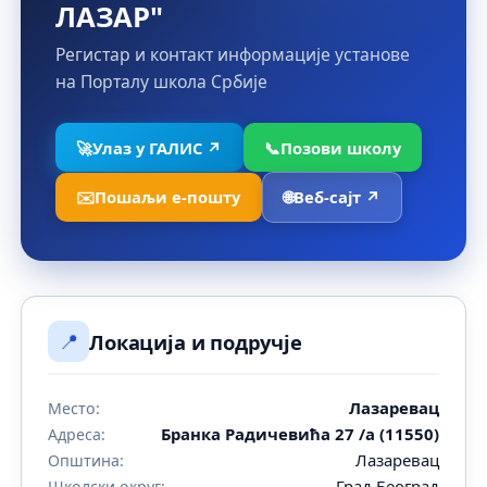
ЛАЗАР"
Регистар и контакт информације установе
на Порталу школа Србије
🚀
Улаз у ГАЛИС ↗
📞
Позови школу
✉️
Пошаљи е-пошту
🌐
Веб-сајт ↗
📍
Локација и подручје
Лазаревац
Место:
Бранка Радичевића 27 /а (11550)
Адреса:
Лазаревац
Општина:
Град Београд
Школски округ: