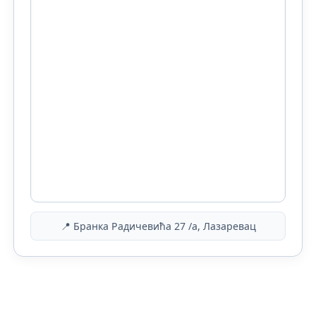
📍 Бранка Радичевића 27 /а, Лазаревац