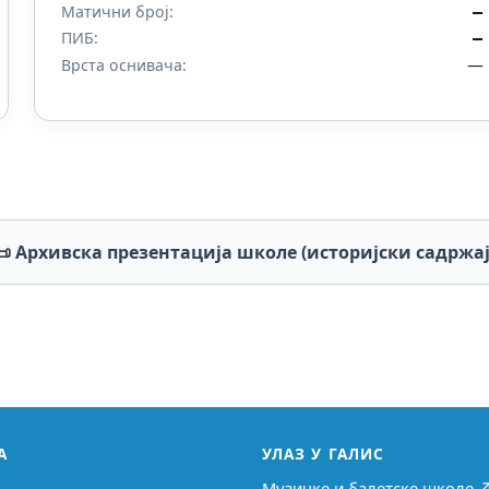
Матични број:
—
ПИБ:
—
—
Врста оснивача:
📜 Архивска презентација школе (историјски садржај
А
УЛАЗ У ГАЛИС
Музичке и балетске школе 