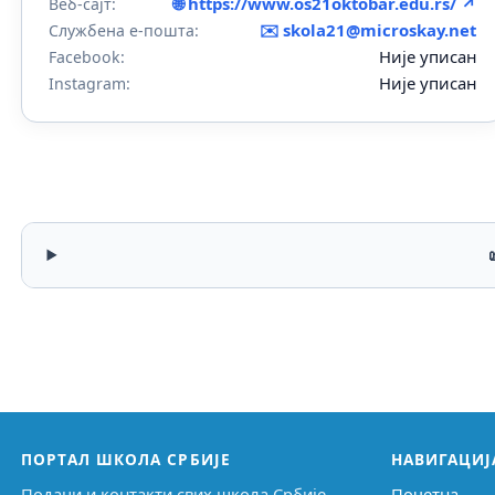
🌐 https://www.os21oktobar.edu.rs/ ↗
Веб-сајт:
✉️
skola21@microskay.net
Службена е-пошта:
Није уписан
Facebook:
Није уписан
Instagram:
ПОРТАЛ ШКОЛА СРБИЈЕ
НАВИГАЦИЈ
Подаци и контакти свих школа Србије,
Почетна