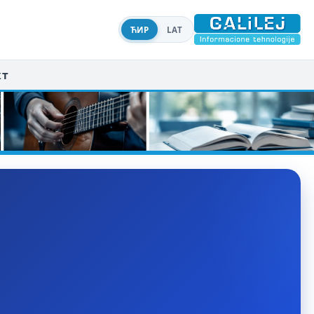
ЋИР
LAT
кт