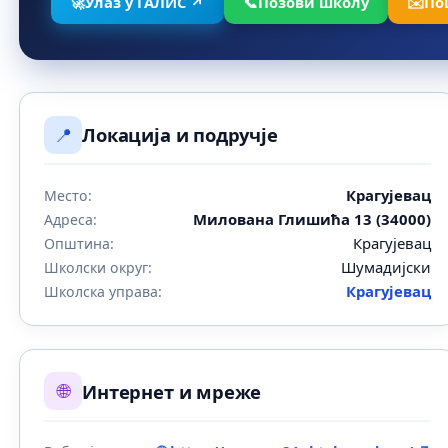
🚀
Улаз у ГАЛИС ↗
📞
Позови школу
✉️
По
📍
Локација и подручје
Крагујевац
Место:
Милована Глишића 13 (34000)
Адреса:
Крагујевац
Општина:
Шумадијски
Школски округ:
Крагујевац
Школска управа:
🌐
Интернет и мреже