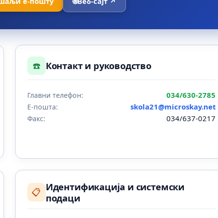
шаљи е-пошту
🌐
Веб-сајт ↗
☎️
Контакт и руководство
034/630-2785
Главни телефон:
skola21@microskay.net
Е-пошта:
034/637-0217
Факс:
Идентификација и системски
📋
подаци