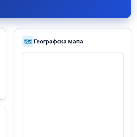
🗺️
Географска мапа