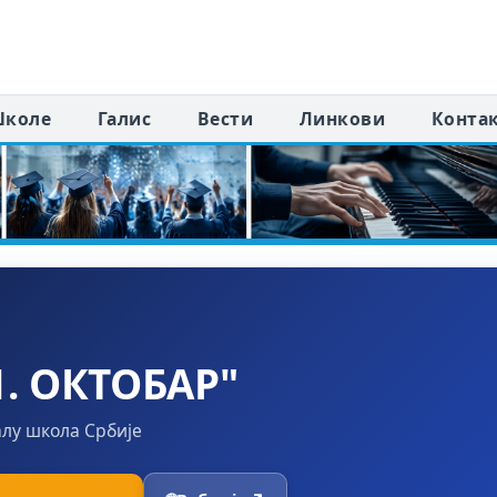
коле
Галис
Вести
Линкови
Конта
. ОКТОБАР"
алу школа Србије