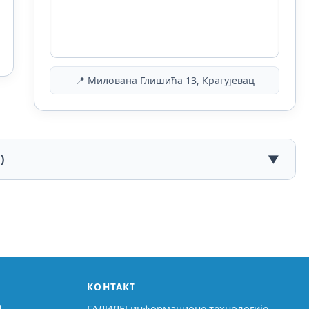
📍 Милована Глишића 13, Крагујевац
)
▼
КОНТАКТ
↗
ГАЛИЛЕЈ информационе технологије