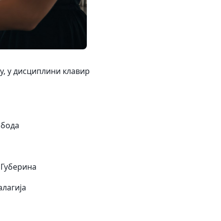
у, у дисциплини клавир
обода
а Губерина
алагија