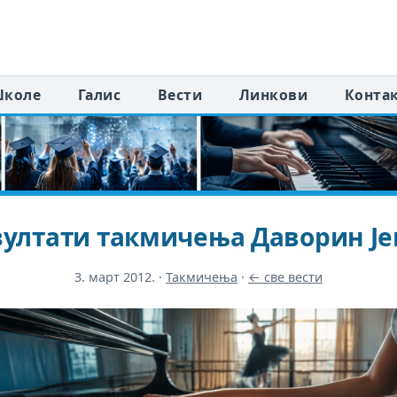
коле
Галис
Вести
Линкови
Конта
зултати такмичења Даворин Је
3. март 2012.
·
Такмичења
·
← све вести