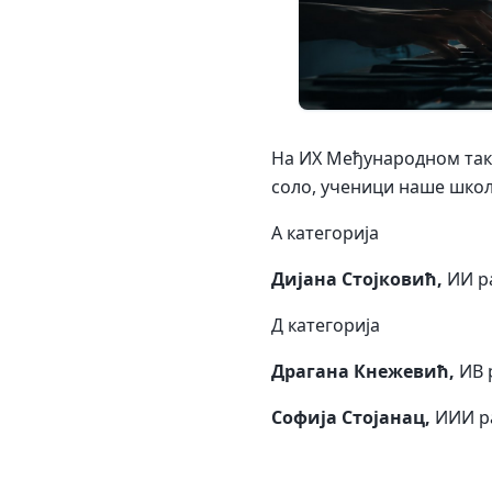
На ИX Међународном такм
соло, ученици наше школе
А категорија
Дијана Стојковић,
ИИ р
Д категорија
Драгана Кнежевић,
ИВ 
Софија Стојанац
,
ИИИ ра