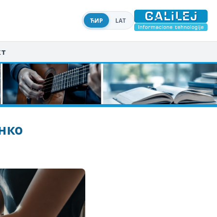
ЋИР
LAT
кт
нко