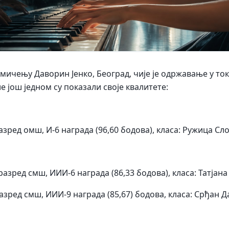
ичењу Даворин Јенко, Београд, чије је одржавање у ток
 још једном су показали своје квалитете:
азред омш, И-6 награда (96,60 бодова), класа: Ружица Сл
разред смш, ИИИ-6 награда (86,33 бодова), класа: Татјан
зред смш, ИИИ-9 награда (85,67) бодова, класа: Срђан Д