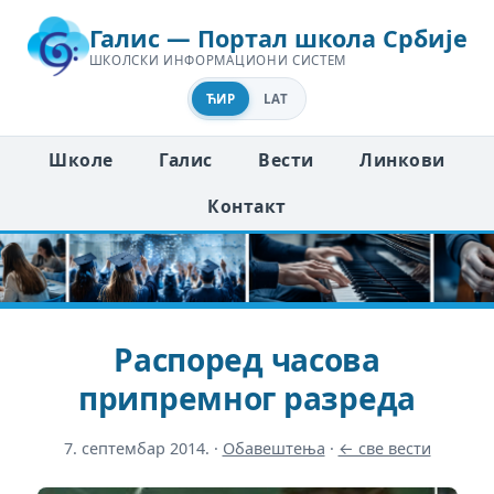
Галис — Портал школа Србије
ШКОЛСКИ ИНФОРМАЦИОНИ СИСТЕМ
ЋИР
LAT
Школе
Галис
Вести
Линкови
Контакт
Распоред часова
припремног разреда
7. септембар 2014.
·
Обавештења
·
← све вести