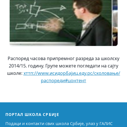
Распоред часова припремног разреда за школску
2014/15. годину. Групе можете погледати на сајту
школе:
хттп://www.исидорбајиц.еду.рс/сколовање/
распореди#цонтент
ПОРТАЛ ШКОЛА СРБИЈЕ
Подаци и контакти свих школа Србије, улаз у ГАЛИС