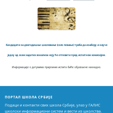
Кандидати за двогодишње школовање (соло певање)
треба да изаберу и науче
једну од осам задатих вокализа
коју ће отпевати пред испитном комисијом.
Информације о датумима пријемних испита биће објављене накнадно.
ПОРТАЛ ШКОЛА СРБИЈЕ
Подаци и контакти свих школа Србије, улаз у ГАЛИС
школски информациони систем и вести из школства.