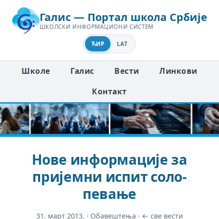
Галис — Портал школа Србије
ШКОЛСКИ ИНФОРМАЦИОНИ СИСТЕМ
ЋИР
LAT
Школе
Галис
Вести
Линкови
Контакт
Нове информације за
пријемни испит соло-
певање
31. март 2013.
·
Обавештења
·
← све вести