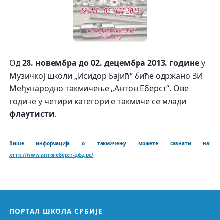
Од
28. новембра до 02. децембра 2013. године
у
Музичкој школи „Исидор Бајић“ биће одржано ВИ
Међународно такмичење „Антон Еберст“. Ове
године у четири категорије такмиче се млади
флаутисти
.
Више информација о такмичењу можете сазнати на:
хттп://www.антонеберст-цфц.рс/
ПОРТАЛ ШКОЛА СРБИЈЕ