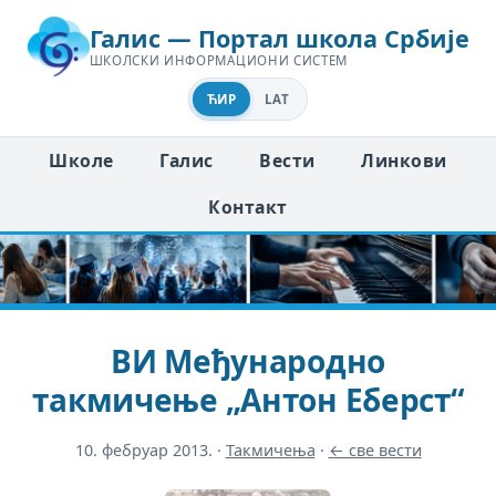
Галис — Портал школа Србије
ШКОЛСКИ ИНФОРМАЦИОНИ СИСТЕМ
ЋИР
LAT
Школе
Галис
Вести
Линкови
Контакт
ВИ Међународно
такмичење „Антон Еберст“
10. фебруар 2013.
·
Такмичења
·
← све вести