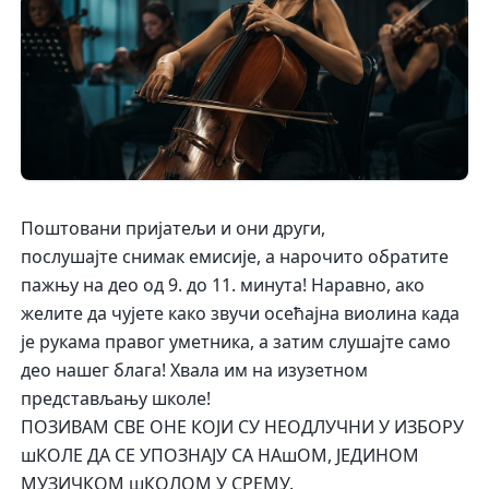
Поштовани пријатељи и они други,
послушајте снимак емисије, а нарочито обратите
пажњу на део од 9. до 11. минута! Наравно, ако
желите да чујете како звучи осећајна виолина када
је рукама правог уметника, а затим слушајте само
део нашег блага! Хвала им на изузетном
представљању школе!
ПОЗИВАМ СВЕ ОНЕ КОЈИ СУ НЕОДЛУЧНИ У ИЗБОРУ
шКОЛЕ ДА СЕ УПОЗНАЈУ СА НАшОМ, ЈЕДИНОМ
МУЗИЧКОМ шКОЛОМ У СРЕМУ.