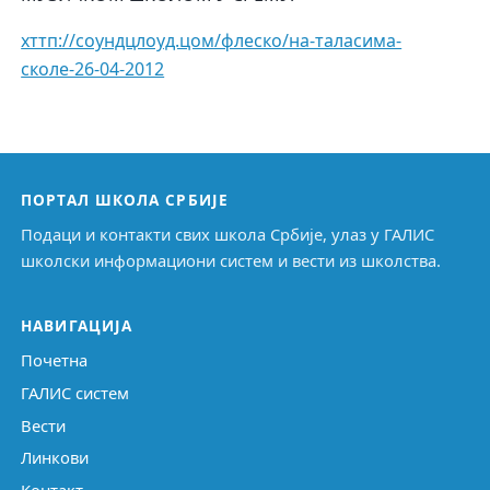
хттп://соундцлоуд.цом/флеско/на-таласима-
сколе-26-04-2012
ПОРТАЛ ШКОЛА СРБИЈЕ
Подаци и контакти свих школа Србије, улаз у ГАЛИС
школски информациони систем и вести из школства.
НАВИГАЦИЈА
Почетна
ГАЛИС систем
Вести
Линкови
Контакт