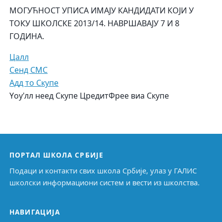
МОГУЋНОСТ УПИСА ИМАЈУ КАНДИДАТИ КОЈИ У
ТОКУ ШКОЛСКЕ 2013/14. НАВРШАВАЈУ 7 И 8
ГОДИНА.
Цалл
Сенд СМС
Адд то Скyпе
Yоу'лл неед Скyпе Цредит
Фрее виа Скyпе
ПОРТАЛ ШКОЛА СРБИЈЕ
Подаци и контакти свих школа Србије, улаз у ГАЛИС
школски информациони систем и вести из школства.
НАВИГАЦИЈА