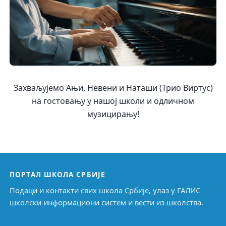
Захваљујемо Ањи, Невени и Наташи (Трио Виртус)
на гостовању у нашој школи и одличном
музицирању!
ПОРТАЛ ШКОЛА СРБИЈЕ
Подаци и контакти свих школа Србије, улаз у ГАЛИС
школски информациони систем и вести из школства.