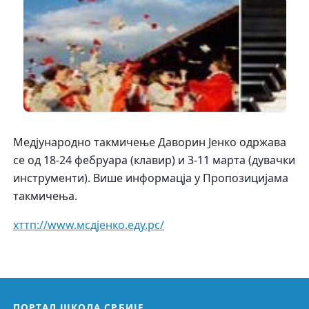
Медјународно такмичење Даворин Јенко одржава
се од 18-24 фебруара (клавир) и 3-11 марта (дувачки
инструменти). Више информацја у Пропозицијама
такмичења.
хттп://www.мсдјенко.еду.рс/
ПОРТАЛ ШКОЛА СРБИЈЕ