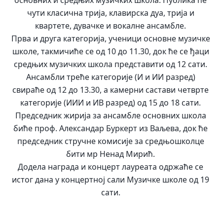
чути класична трија, клавирска дуа, трија и
квартете, дувачке и вокалне ансамбле.
Прва и друга категорија, ученици основне музичке
школе, такмичиће се од 10 до 11.30, док ће се ђаци
средњих музичких школа представити од 12 сати.
Ансамбли треће категорије (И и ИИ разред)
свираће од 12 до 13.30, а камерни састави четврте
категорије (ИИИ и ИВ разред) од 15 до 18 сати.
Председник жирија за ансамбле основних школа
биће проф. Александар Буркерт из Ваљева, док ће
председник стручне комисије за средњошколце
бити мр Ненад Мирић.
Додела награда и концерт лауреата одржаће се
истог дана у концертној сали Музичке школе од 19
сати.