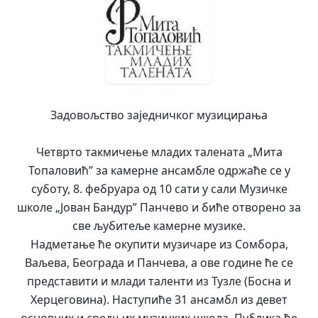
Задовољство заједничког музицирања
Четврто такмичење младих талената „Мита
Топаловић” за камерне ансамбле одржаће се у
суботу, 8. фебруара од 10 сати у сали Музичке
школе „Јован Бандур” Панчево и биће отворено за
све љубитеље камерне музике.
Надметање ће окупити музичаре из Сомбора,
Ваљева, Београда и Панчева, а ове године ће се
представити и млади таленти из Тузле (Босна и
Херцеговина). Наступиће 31 ансамбл из девет
основних и средњих музичких школа. Публика ће