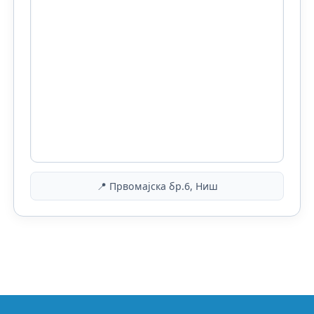
📍 Првомајска бр.6, Ниш