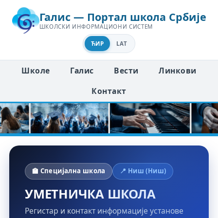
Галис — Портал школа Србије
ШКОЛСКИ ИНФОРМАЦИОНИ СИСТЕМ
ЋИР
LAT
Школе
Галис
Вести
Линкови
Контакт
🏫 Специјална школа
📍 Ниш (Ниш)
УМЕТНИЧКА ШКОЛА
Регистар и контакт информације установе