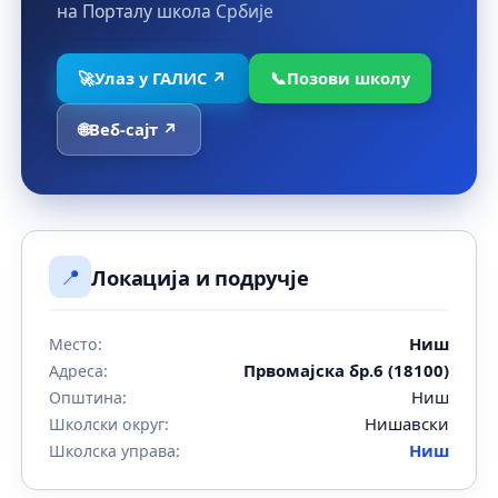
на Порталу школа Србије
🚀
Улаз у ГАЛИС ↗
📞
Позови школу
🌐
Веб-сајт ↗
📍
Локација и подручје
Ниш
Место:
Првомајска бр.6 (18100)
Адреса:
Ниш
Општина:
Нишавски
Школски округ:
Ниш
Школска управа: