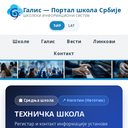
Галис — Портал школа Србије
ШКОЛСКИ ИНФОРМАЦИОНИ СИСТЕМ
ЋИР
LAT
Школе
Галис
Вести
Линкови
Контакт
🏫 Средња школа
📍 Неготин (Неготин)
ТЕХНИЧКА ШКОЛА
Регистар и контакт информације установе