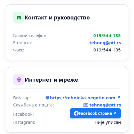
☎️
Контакт и руководство
019/544-185
Главни телефон:
tehneg@ptt.rs
Е-пошта:
019/544-185
Факс:
🌐
Интернет и мреже
🌐 https://tehnicka-negotin.com ↗
Веб-сајт:
✉️
tehneg@ptt.rs
Службена е-пошта:
Facebook страна ↗
Facebook:
Није уписан
Instagram: