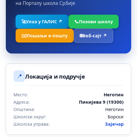
на Порталу школа Србије
🚀
Улаз у ГАЛИС ↗
📞
Позови школу
✉️
Пошаљи е-пошту
🌐
Веб-сајт ↗
📍
Локација и подручје
Неготин
Место:
Пикијева 9 (19300)
Адреса:
Неготин
Општина:
Борски
Школски округ:
Зајечар
Школска управа: