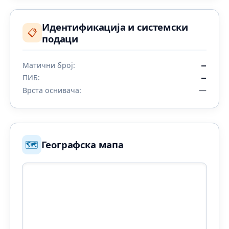
Идентификација и системски
📋
подаци
Матични број:
—
ПИБ:
—
—
Врста оснивача:
🗺️
Географска мапа