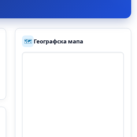
🗺️
Географска мапа