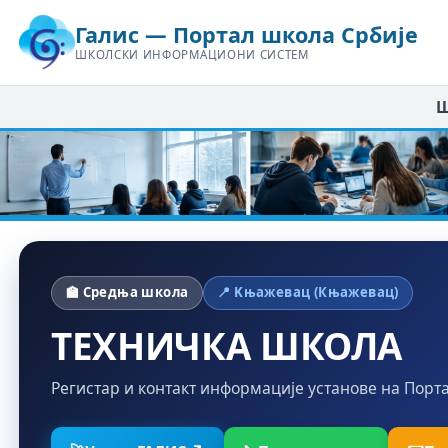
Галис — Портал школа Србије
ШКОЛСКИ ИНФОРМАЦИОНИ СИСТЕМ
Ш
🏫 Средња школа
📍 Kњажевац (Књажевац)
ТЕХНИЧКА ШКОЛА
Регистар и контакт информације установе на Порт