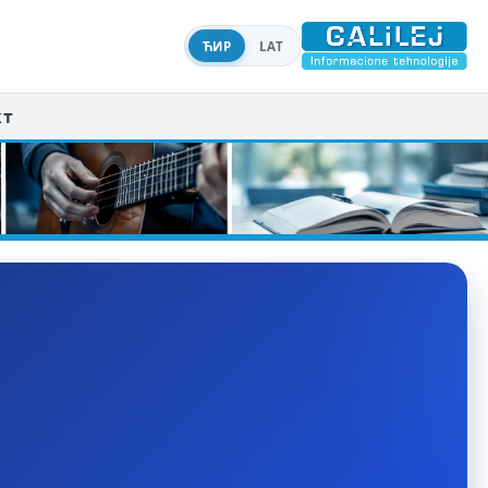
ЋИР
LAT
кт