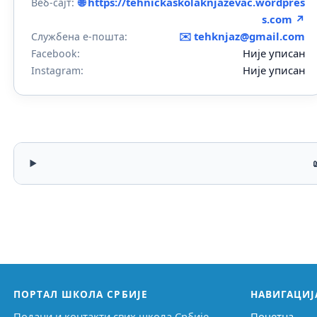
🌐 https://tehnickaskolaknjazevac.wordpres
Веб-сајт:
s.com ↗
✉️
tehknjaz@gmail.com
Службена е-пошта:
Није уписан
Facebook:
Није уписан
Instagram:
ПОРТАЛ ШКОЛА СРБИЈЕ
НАВИГАЦИЈ
Подаци и контакти свих школа Србије,
Почетна