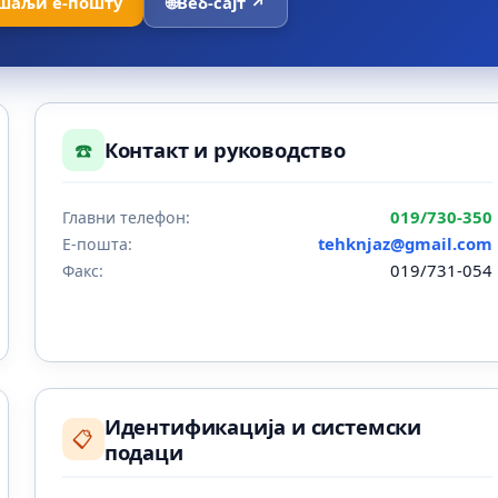
шаљи е-пошту
🌐
Веб-сајт ↗
☎️
Контакт и руководство
019/730-350
Главни телефон:
tehknjaz@gmail.com
Е-пошта:
019/731-054
Факс:
Идентификација и системски
📋
подаци