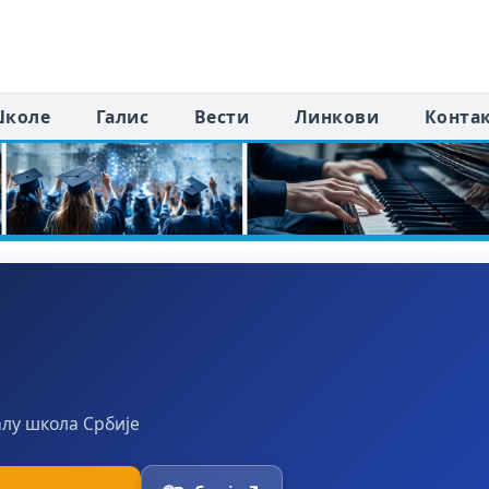
коле
Галис
Вести
Линкови
Конта
алу школа Србије