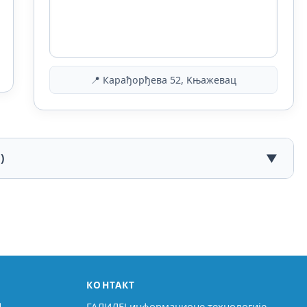
📍 Карађорђева 52, Kњажевац
)
▼
КОНТАКТ
↗
ГАЛИЛЕЈ информационе технологије