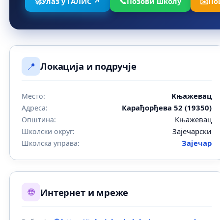
🚀
Улаз у ГАЛИС ↗
📞
Позови школу
✉️
По
📍
Локација и подручје
Kњажевац
Место:
Карађорђева 52 (19350)
Адреса:
Књажевац
Општина:
Зајечарски
Школски округ:
Зајечар
Школска управа:
🌐
Интернет и мреже