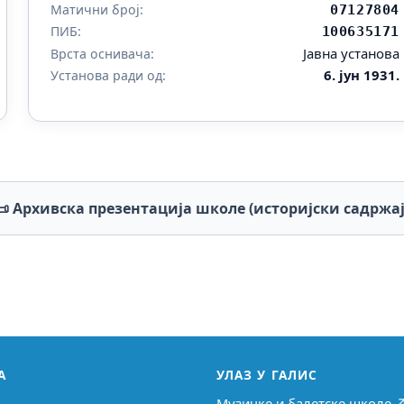
Матични број:
07127804
ПИБ:
100635171
Јавна установа
Врста оснивача:
6. јун 1931.
Установа ради од:
📜 Архивска презентација школе (историјски садржај
А
УЛАЗ У ГАЛИС
Музичке и балетске школе 