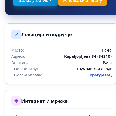
🚀
Улаз у ГАЛИС ↗
✉️
Пошаљи е-пошту
📍
Локација и подручје
Рача
Место:
Карађорђева 34 (34210)
Адреса:
Рача
Општина:
Шумадијски округ
Школски округ:
Крагујевац
Школска управа:
🌐
Интернет и мреже