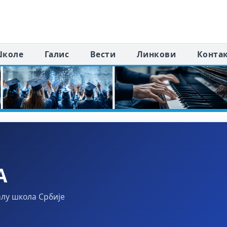
коле
Галис
Вести
Линкови
Конта
А
алу школа Србије