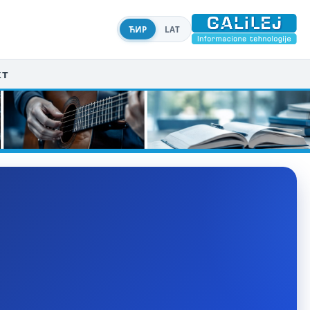
ЋИР
LAT
кт