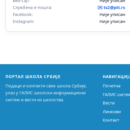
Није уписан
Веб-сајт:
✉️
ts2@ptt.rs
Службена е-пошта:
Није уписан
Facebook:
Није уписан
Instagram:
ПОРТАЛ ШКОЛА СРБИЈЕ
НАВИГАЦИЈ
Подаци и контакти свих школа Србије,
Почетна
улаз у ГАЛИС школски информациони
ГАЛИС систе
систем и вести из школства.
Вести
Линкови
Контакт