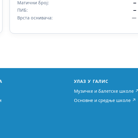
Матични број:
—
ПИБ:
—
—
Врста оснивача:
А
УЛАЗ У ГАЛИС
Музичке и балетске школе 
м
Основне и средње школе ↗