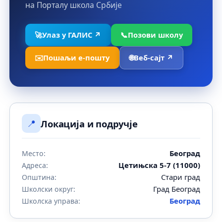
на Порталу школа Србије
🚀
Улаз у ГАЛИС ↗
📞
Позови школу
✉️
Пошаљи е-пошту
🌐
Веб-сајт ↗
📍
Локација и подручје
Београд
Место:
Цетињска 5-7 (11000)
Адреса:
Стари град
Општина:
Град Београд
Школски округ:
Београд
Школска управа: