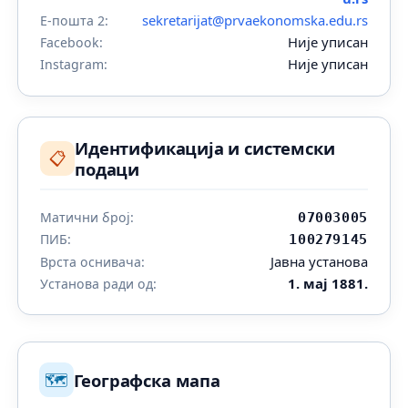
sekretarijat@prvaekonomska.edu.rs
Е-пошта 2:
Није уписан
Facebook:
Није уписан
Instagram:
Идентификација и системски
📋
подаци
Матични број:
07003005
ПИБ:
100279145
Јавна установа
Врста оснивача:
1. мај 1881.
Установа ради од:
🗺️
Географска мапа