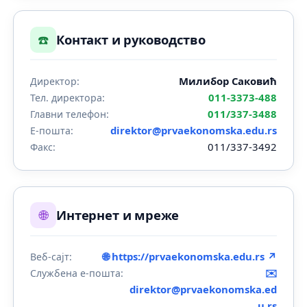
☎️
Контакт и руководство
Милибор Саковић
Директор:
011-3373-488
Тел. директора:
011/337-3488
Главни телефон:
direktor@prvaekonomska.edu.rs
Е-пошта:
011/337-3492
Факс:
🌐
Интернет и мреже
🌐 https://prvaekonomska.edu.rs ↗
Веб-сајт:
✉️
Службена е-пошта:
direktor@prvaekonomska.ed
u.rs