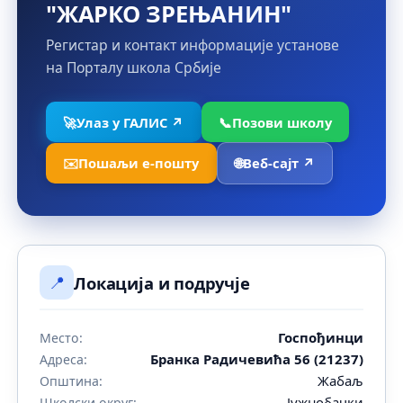
"ЖАРКО ЗРЕЊАНИН"
Регистар и контакт информације установе
на Порталу школа Србије
🚀
Улаз у ГАЛИС ↗
📞
Позови школу
✉️
Пошаљи е-пошту
🌐
Веб-сајт ↗
📍
Локација и подручје
Госпођинци
Место:
Бранка Радичевића 56 (21237)
Адреса:
Жабаљ
Општина:
Јужнобачки
Школски округ: