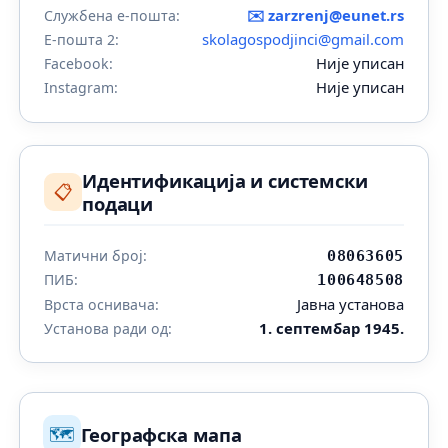
✉️
zarzrenj@eunet.rs
Службена е-пошта:
skolagospodjinci@gmail.com
Е-пошта 2:
Није уписан
Facebook:
Није уписан
Instagram:
Идентификација и системски
📋
подаци
Матични број:
08063605
ПИБ:
100648508
Јавна установа
Врста оснивача:
1. септембар 1945.
Установа ради од:
🗺️
Географска мапа