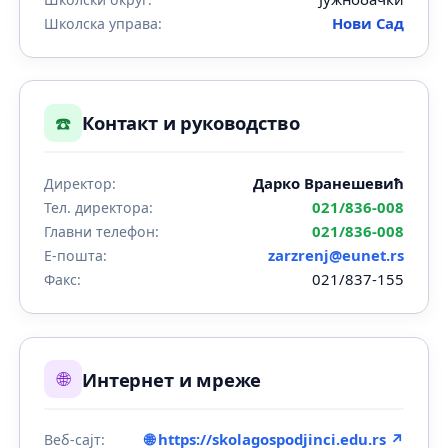
Нови Сад
Школска управа:
☎️
Контакт и руководство
Дарко Вранешевић
Директор:
021/836-008
Тел. директора:
021/836-008
Главни телефон:
zarzrenj@eunet.rs
Е-пошта:
021/837-155
Факс:
🌐
Интернет и мреже
🌐 https://skolagospodjinci.edu.rs ↗
Веб-сајт: