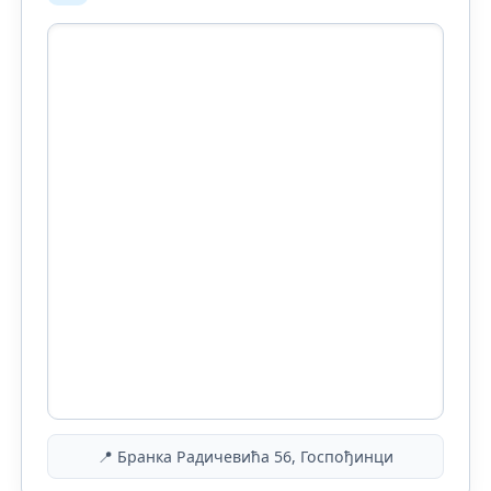
📍 Бранка Радичевића 56, Госпођинци