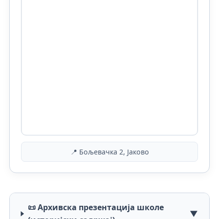
📍 Бољевачка 2, Јаково
📜 Архивска презентација школе
▼