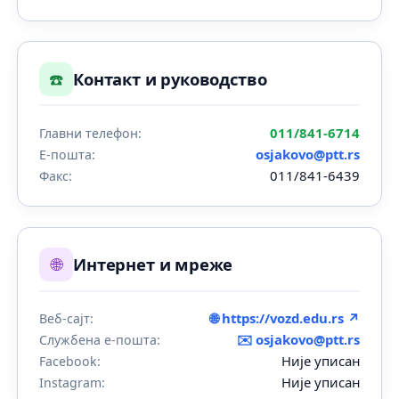
☎️
Контакт и руководство
011/841-6714
Главни телефон:
osjakovo@ptt.rs
Е-пошта:
011/841-6439
Факс:
🌐
Интернет и мреже
🌐 https://vozd.edu.rs ↗
Веб-сајт:
✉️
osjakovo@ptt.rs
Службена е-пошта:
Није уписан
Facebook:
Није уписан
Instagram: