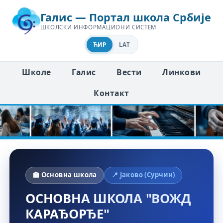
Галис — Портал школа Србије
ШКОЛСКИ ИНФОРМАЦИОНИ СИСТЕМ
ЋИР
LAT
Школе
Галис
Вести
Линкови
Контакт
🏫 Основна школа
📍 Јаково (Сурчин)
ОСНОВНА ШКОЛА "ВОЖД
КАРАЂОРЂЕ"