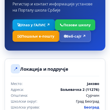
Регистар и контакт информације установе
на Порталу школа Србије
🚀
Улаз у ГАЛИС ↗
📞
Позови школу
✉️
Пошаљи е-пошту
🌐
Веб-сајт ↗
📍
Локација и подручје
Јаково
Место:
Бољевачка 2 (11276)
Адреса:
Сурчин
Општина:
Град Београд
Школски округ:
Београд
Школска управа: