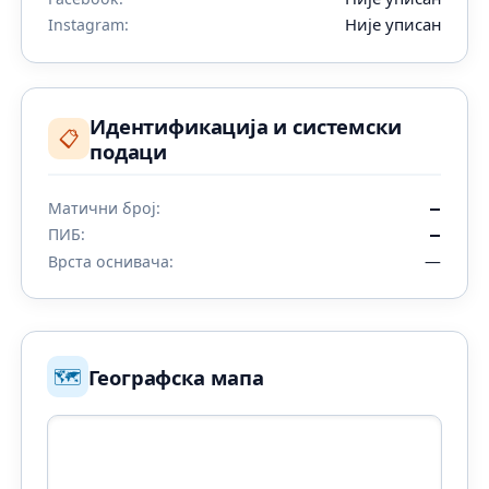
Није уписан
Instagram:
Идентификација и системски
📋
подаци
Матични број:
—
ПИБ:
—
—
Врста оснивача:
🗺️
Географска мапа