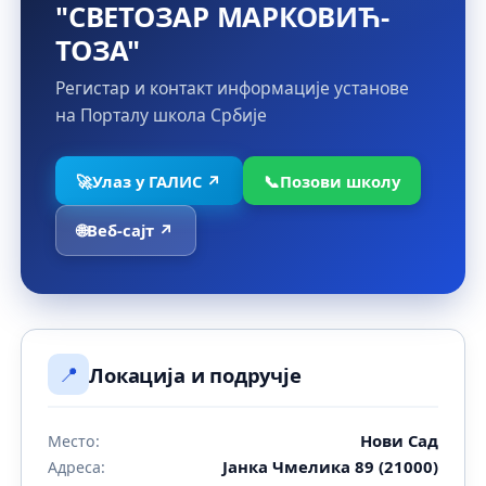
"СВЕТОЗАР МАРКОВИЋ-
ТОЗА"
Регистар и контакт информације установе
на Порталу школа Србије
🚀
Улаз у ГАЛИС ↗
📞
Позови школу
🌐
Веб-сајт ↗
📍
Локација и подручје
Нови Сад
Место:
Јанка Чмелика 89 (21000)
Адреса: