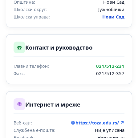
Нови Сад
Општина:
Јужнобачки
Школски округ:
Нови Сад
Школска управа:
☎️
Контакт и руководство
021/512-231
Главни телефон:
021/512-357
Факс:
🌐
Интернет и мреже
🌐 https://toza.edu.rs/ ↗
Веб-сајт:
Није уписана
Службена е-пошта:
Није уписан
Facebook: