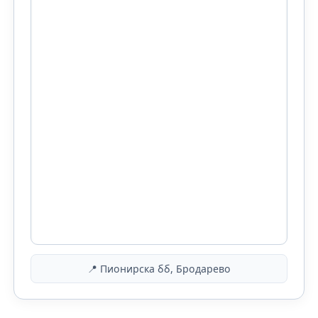
📍 Пионирска бб, Бродарево