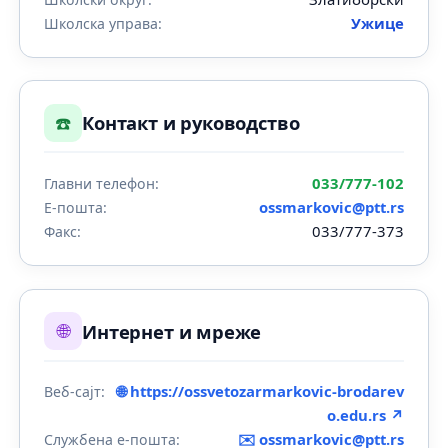
Ужице
Школска управа:
☎️
Контакт и руководство
033/777-102
Главни телефон:
ossmarkovic@ptt.rs
Е-пошта:
033/777-373
Факс:
🌐
Интернет и мреже
🌐 https://ossvetozarmarkovic-brodarev
Веб-сајт:
o.edu.rs ↗
✉️
ossmarkovic@ptt.rs
Службена е-пошта: