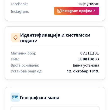
Није уписан
Facebook:
Instagram профил ↗
Instagram:
Идентификација и системски
📋
подаци
Матични број:
07111231
ПИБ:
100810833
Јавна установа
Врста оснивача:
12. октобар 1919.
Установа ради од:
🗺️
Географска мапа