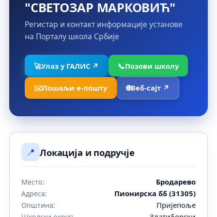
"СВЕТОЗАР МАРКОВИЋ"
Регистар и контакт информације установе
на Порталу школа Србије
🚀
Улаз у ГАЛИС ↗
📞
Позови школу
✉️
Пошаљи е-пошту
🌐
Веб-сајт ↗
📍
Локација и подручје
Бродарево
Место:
Пионирска бб (31305)
Адреса:
Пријепоље
Општина:
Златиборски
Школски округ: