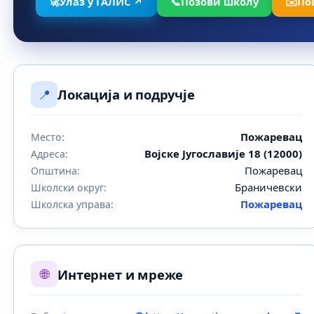
🚀
Улаз у ГАЛИС ↗
📞
Позови школу
✉️
По
📍
Локација и подручје
Пожаревац
Место:
Војске Југославије 18 (12000)
Адреса:
Пожаревац
Општина:
Браничевски
Школски округ:
Пожаревац
Школска управа:
🌐
Интернет и мреже