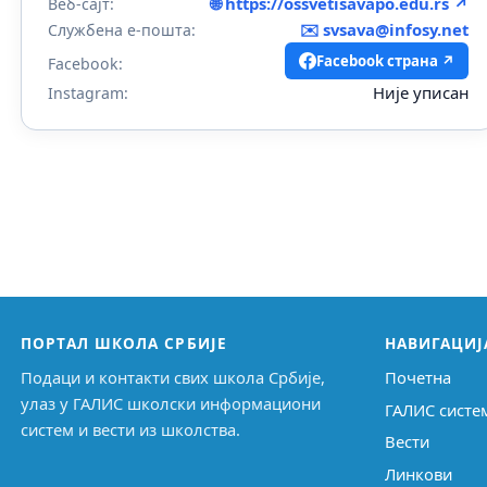
🌐 https://ossvetisavapo.edu.rs ↗
Веб-сајт:
✉️
svsava@infosy.net
Службена е-пошта:
Facebook страна ↗
Facebook:
Није уписан
Instagram:
ПОРТАЛ ШКОЛА СРБИЈЕ
НАВИГАЦИЈ
Подаци и контакти свих школа Србије,
Почетна
улаз у ГАЛИС школски информациони
ГАЛИС систе
систем и вести из школства.
Вести
Линкови