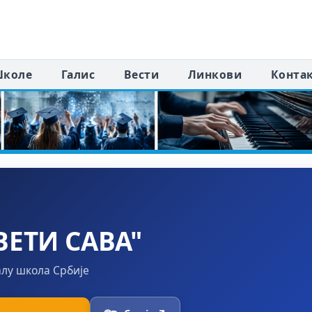
коле
Галис
Вести
Линкови
Конта
ЕТИ САВА"
алу школа Србије