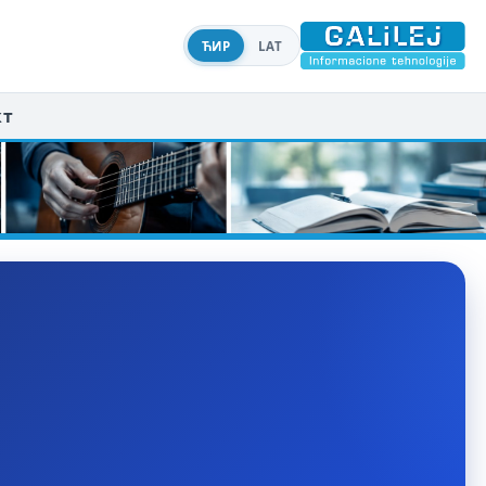
ЋИР
LAT
кт