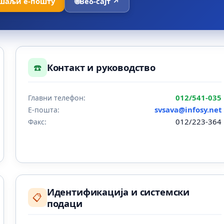
шаљи е-пошту
🌐
Веб-сајт ↗
☎️
Контакт и руководство
012/541-035
Главни телефон:
svsava@infosy.net
Е-пошта:
012/223-364
Факс:
Идентификација и системски
📋
подаци