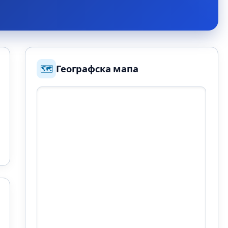
🗺️
Географска мапа