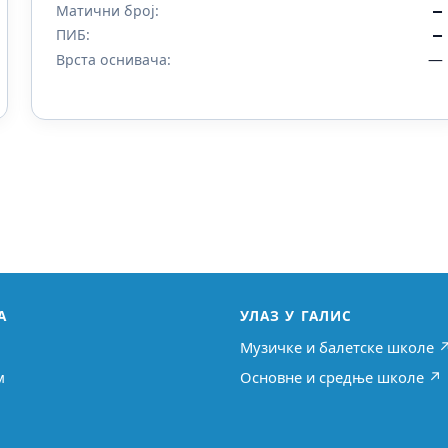
Матични број:
—
ПИБ:
—
—
Врста оснивача:
А
УЛАЗ У ГАЛИС
Музичке и балетске школе 
м
Основне и средње школе ↗