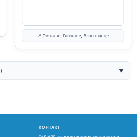
📍 Гложане, Гложане, Власотинце
)
▼
КОНТАКТ
↗
ГАЛИЛЕЈ информационе технологије