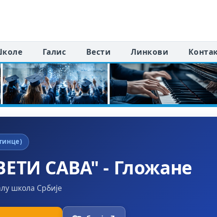
коле
Галис
Вести
Линкови
Конта
тинце)
ЕТИ САВА" - Гложане
алу школа Србије