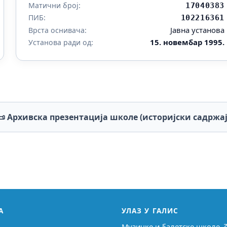
Матични број:
17040383
ПИБ:
102216361
Јавна установа
Врста оснивача:
15. новембар 1995.
Установа ради од:
📜 Архивска презентација школе (историјски садржај
А
УЛАЗ У ГАЛИС
Музичке и балетске школе 