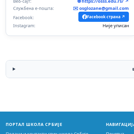
🌐 https://osss.edu.rs/ ↗
Веб-сајт:
✉️
osglozane@gmail.com
Службена е-пошта:
Facebook страна ↗
Facebook:
Није уписан
Instagram:
ПОРТАЛ ШКОЛА СРБИЈЕ
НАВИГАЦИЈ
Подаци и контакти свих школа Србије,
Почетна