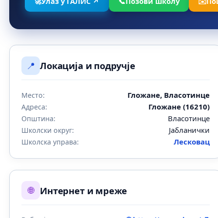
🚀
Улаз у ГАЛИС ↗
📞
Позови школу
✉️
По
📍
Локација и подручје
Гложане, Власотинце
Место:
Гложане (16210)
Адреса:
Власотинце
Општина:
Јабланички
Школски округ:
Лесковац
Школска управа:
🌐
Интернет и мреже