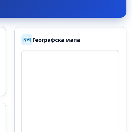
🗺️
Географска мапа