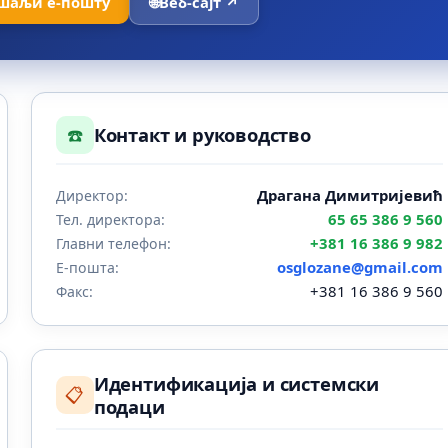
шаљи е-пошту
🌐
Веб-сајт ↗
☎️
Контакт и руководство
Драгана Димитријевић
Директор:
65 65 386 9 560
Тел. директора:
+381 16 386 9 982
Главни телефон:
osglozane@gmail.com
Е-пошта:
+381 16 386 9 560
Факс:
Идентификација и системски
📋
подаци