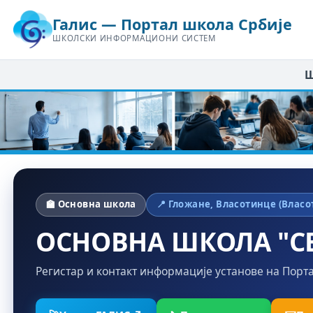
Галис — Портал школа Србије
ШКОЛСКИ ИНФОРМАЦИОНИ СИСТЕМ
Ш
🏫 Основна школа
📍 Гложане, Власотинце (Власо
ОСНОВНА ШКОЛА "СВ
Регистар и контакт информације установе на Порт