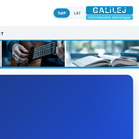
ЋИР
LAT
кт