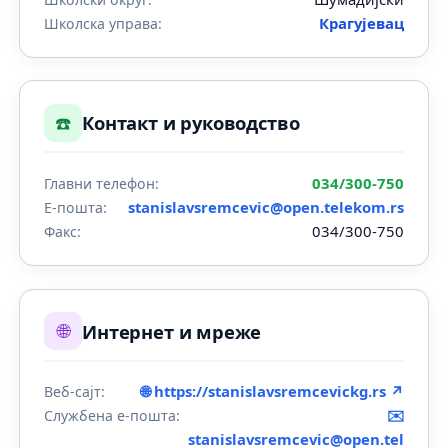
Крагујевац
Школска управа:
☎️
Контакт и руководство
034/300-750
Главни телефон:
stanislavsremcevic@open.telekom.rs
Е-пошта:
034/300-750
Факс:
🌐
Интернет и мреже
🌐 https://stanislavsremcevickg.rs ↗
Веб-сајт:
✉️
Службена е-пошта:
stanislavsremcevic@open.tel