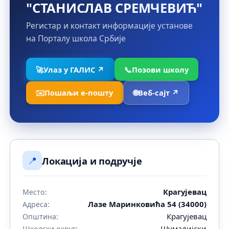
"СТАНИСЛАВ СРЕМЧЕВИЋ"
Регистар и контакт информације установе
на Порталу школа Србије
🚀
Улаз у ГАЛИС ↗
📞
Позови школу
✉️
Пошаљи е-пошту
🌐
Веб-сајт ↗
📍
Локација и подручје
Крагујевац
Место:
Лазе Маринковића 54 (34000)
Адреса:
Крагујевац
Општина:
Шумадијски
Школски округ: