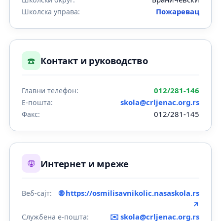
Пожаревац
Школска управа:
☎️
Контакт и руководство
012/281-146
Главни телефон:
skola@crljenac.org.rs
Е-пошта:
012/281-145
Факс:
🌐
Интернет и мреже
🌐 https://osmilisavnikolic.nasaskola.rs
Веб-сајт:
↗
✉️
skola@crljenac.org.rs
Службена е-пошта: