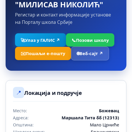
"МИЛИСАВ НИКОЛИЋ"
Регистар и контакт информације установе
на Порталу школа Србије
🚀
Улаз у ГАЛИС ↗
📞
Позови школу
✉️
Пошаљи е-пошту
🌐
Веб-сајт ↗
📍
Локација и подручје
Божевац
Место:
Маршала Тита бб (12313)
Адреса:
Мало Црниће
Општина:
Браничевски
Школски округ: