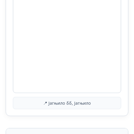
📍 Јагњило бб, Јагњило