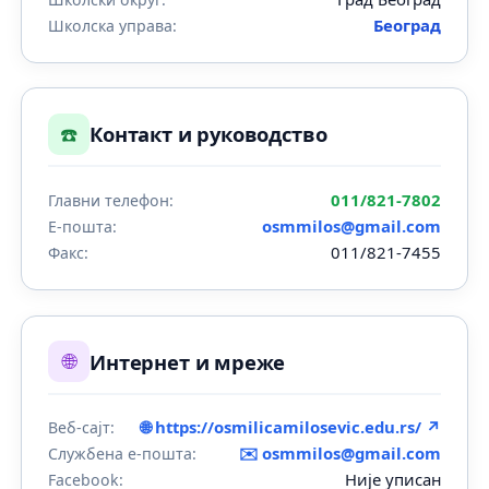
Београд
Школска управа:
☎️
Контакт и руководство
011/821-7802
Главни телефон:
osmmilos@gmail.com
Е-пошта:
011/821-7455
Факс:
🌐
Интернет и мреже
🌐 https://osmilicamilosevic.edu.rs/ ↗
Веб-сајт:
✉️
osmmilos@gmail.com
Службена е-пошта:
Није уписан
Facebook: