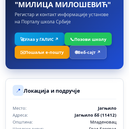
"МИЛИЦА МИЛОШЕВИЋ"
Регистар и контакт информације установе
на Порталу школа Србије
🚀
Улаз у ГАЛИС ↗
📞
Позови школу
✉️
Пошаљи е-пошту
🌐
Веб-сајт ↗
📍
Локација и подручје
Јагњило
Место:
Јагњило бб (11412)
Адреса:
Младеновац
Општина:
Град Београд
Школски округ: