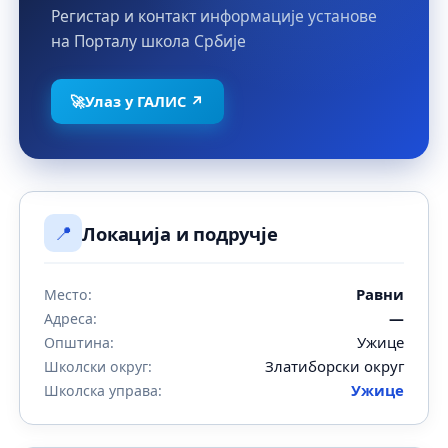
Регистар и контакт информације установе
на Порталу школа Србије
🚀
Улаз у ГАЛИС ↗
📍
Локација и подручје
Равни
Место:
—
Адреса:
Ужице
Општина:
Златиборски округ
Школски округ:
Ужице
Школска управа: