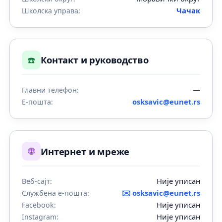
Чачак
Школска управа:
☎️
Контакт и руководство
—
Главни телефон:
osksavic@eunet.rs
Е-пошта:
🌐
Интернет и мреже
Није уписан
Веб-сајт:
✉️
osksavic@eunet.rs
Службена е-пошта:
Није уписан
Facebook:
Није уписан
Instagram: