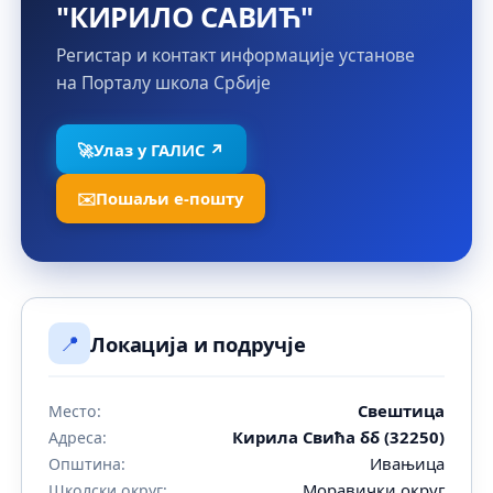
"КИРИЛО САВИЋ"
Регистар и контакт информације установе
на Порталу школа Србије
🚀
Улаз у ГАЛИС ↗
✉️
Пошаљи е-пошту
📍
Локација и подручје
Свештица
Место:
Кирила Свића бб (32250)
Адреса:
Ивањица
Општина:
Моравички округ
Школски округ: