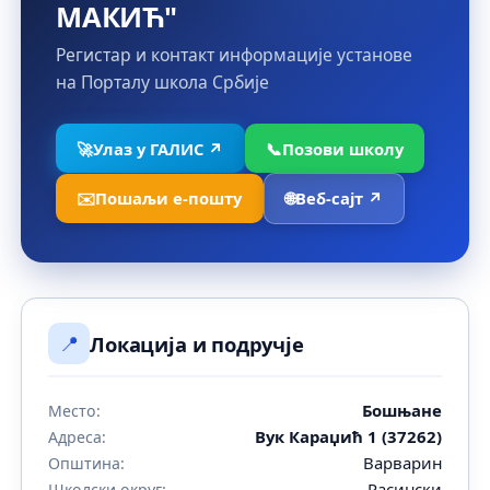
МАКИЋ"
Регистар и контакт информације установе
на Порталу школа Србије
🚀
Улаз у ГАЛИС ↗
📞
Позови школу
✉️
Пошаљи е-пошту
🌐
Веб-сајт ↗
📍
Локација и подручје
Бошњане
Место:
Вук Караџић 1 (37262)
Адреса:
Варварин
Општина:
Расински
Школски округ: