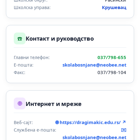
Крушевац
Школска управа:
☎️
Контакт и руководство
037/798-655
Главни телефон:
skolabosnjane@neobee.net
Е-пошта:
037/798-104
Факс:
🌐
Интернет и мреже
🌐 https://dragimakic.edu.rs/ ↗
Веб-сајт:
✉️
Службена е-пошта:
skolabosnjane@neobee.net