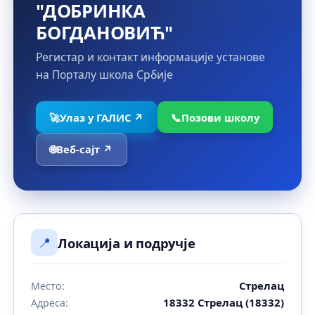
"ДОБРИНКА
БОГДАНОВИЋ"
Регистар и контакт информације установе
на Порталу школа Србије
🚀
Улаз у ГАЛИС ↗
📞
Позови школу
🌐
Веб-сајт ↗
📍
Локација и подручје
Стрелац
Место:
18332 Стрелац (18332)
Адреса: