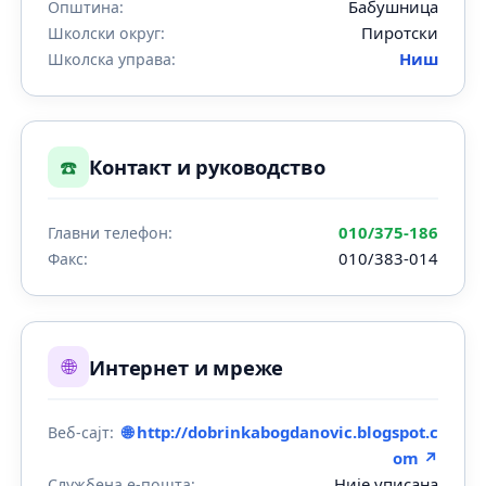
Бабушница
Општина:
Пиротски
Школски округ:
Ниш
Школска управа:
☎️
Контакт и руководство
010/375-186
Главни телефон:
010/383-014
Факс:
🌐
Интернет и мреже
🌐 http://dobrinkabogdanovic.blogspot.c
Веб-сајт:
om ↗
Није уписана
Службена е-пошта: