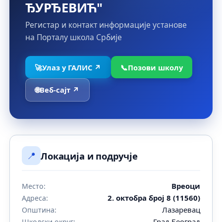
ЂУРЂЕВИЋ"
Регистар и контакт информације установе
на Порталу школа Србије
🚀
Улаз у ГАЛИС ↗
📞
Позови школу
🌐
Веб-сајт ↗
📍
Локација и подручје
Вреоци
Место:
2. октобра број 8 (11560)
Адреса:
Лазаревац
Општина:
Град Београд
Школски округ: