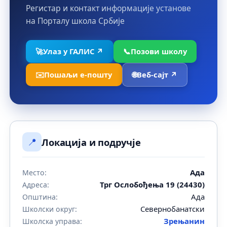
Регистар и контакт информације установе
на Порталу школа Србије
🚀
Улаз у ГАЛИС ↗
📞
Позови школу
✉️
Пошаљи е-пошту
🌐
Веб-сајт ↗
📍
Локација и подручје
Ада
Место:
Трг Ослобођења 19 (24430)
Адреса:
Ада
Општина:
Севернобанатски
Школски округ:
Зрењанин
Школска управа: