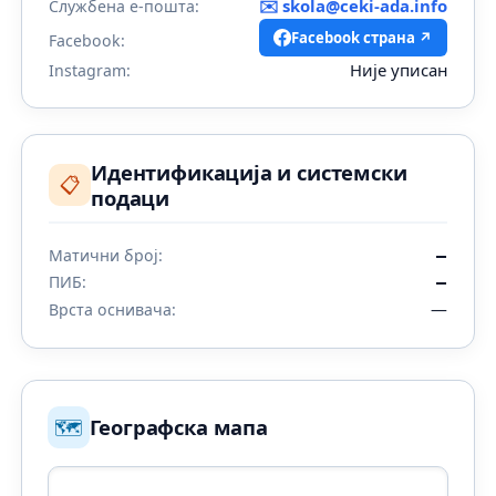
✉️
skola@ceki-ada.info
Службена е-пошта:
Facebook страна ↗
Facebook:
Није уписан
Instagram:
Идентификација и системски
📋
подаци
Матични број:
—
ПИБ:
—
—
Врста оснивача:
🗺️
Географска мапа