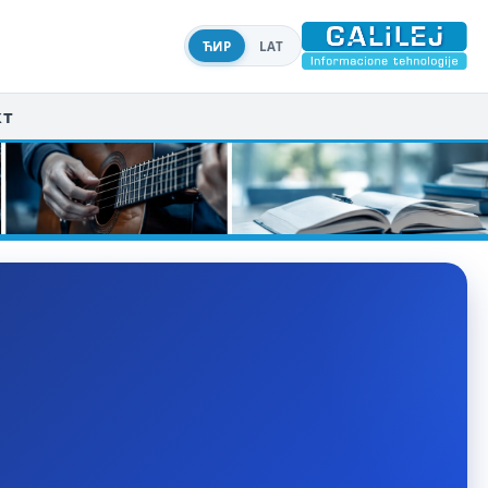
ЋИР
LAT
кт