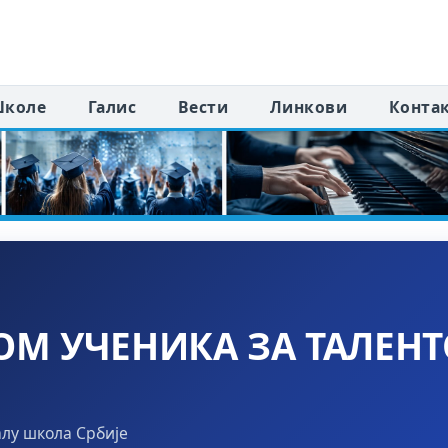
коле
Галис
Вести
Линкови
Конта
ОМ УЧЕНИКА ЗА ТАЛЕНТ
алу школа Србије