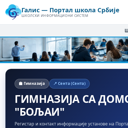
Галис — Портал школа Србије
ШКОЛСКИ ИНФОРМАЦИОНИ СИСТЕМ
Ш
🏫 Гимназија
📍 Сента (Сента)
ГИМНАЗИЈА СА ДОМ
"БОЉАИ"
Регистар и контакт информације установе на Порт