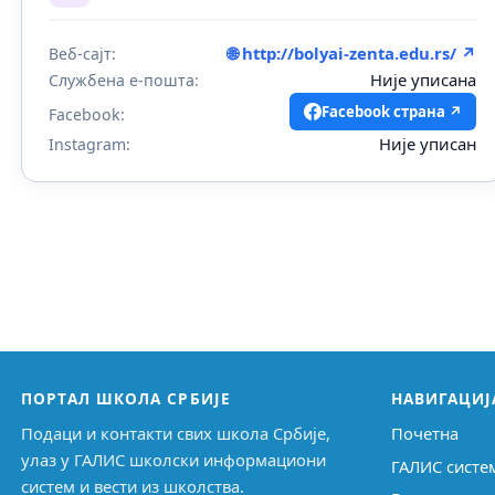
🌐 http://bolyai-zenta.edu.rs/ ↗
Веб-сајт:
Није уписана
Службена е-пошта:
Facebook страна ↗
Facebook:
Није уписан
Instagram:
ПОРТАЛ ШКОЛА СРБИЈЕ
НАВИГАЦИЈ
Подаци и контакти свих школа Србије,
Почетна
улаз у ГАЛИС школски информациони
ГАЛИС систе
систем и вести из школства.