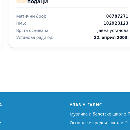
подаци
Матични број:
08787271
ПИБ:
102923123
Јавна установа
Врста оснивача:
22. април 2003.
Установа ради од:
А
УЛАЗ У ГАЛИС
Музичке и балетске школе 
м
Основне и средње школе ↗