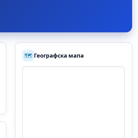
🗺️
Географска мапа