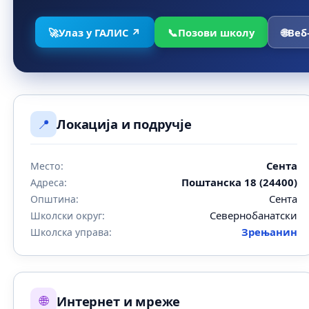
🚀
Улаз у ГАЛИС ↗
📞
Позови школу
🌐
Веб
📍
Локација и подручје
Сента
Место:
Поштанска 18 (24400)
Адреса:
Сента
Општина:
Севернобанатски
Школски округ:
Зрењанин
Школска управа:
🌐
Интернет и мреже