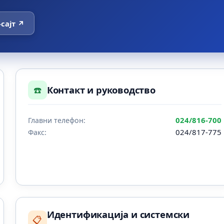
-сајт ↗
☎️
Контакт и руководство
024/816-700
Главни телефон:
024/817-775
Факс:
Идентификација и системски
📋