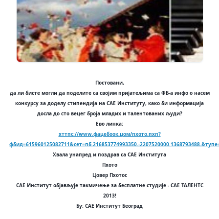
Постовани,
да ли бисте могли да поделите са својим пријатељима са ФБ-а инфо о насем
конкурсу за доделу стипендија на САЕ Институту, како би информација
досла до сто вецег броја младих и талентованих људи?
Ево линка:
хттпс://www.фацебоок.цом/пхото.пхп?
фбид=615960125082711&сет=пб.216853774993350.-2207520000.1368793488.&тyпе
Хвала унапред и поздрав са САЕ Института
Пхото
Цовер Пхотос
САЕ Институт објављује такмичење за бесплатне студије - САЕ ТАЛЕНТС
2013!
Бy: САЕ Институт Београд