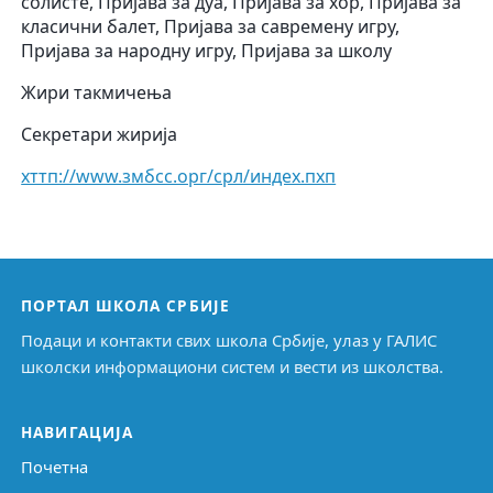
солисте, Пријава за дуа, Пријава за хор, Пријава за
класични балет, Пријава за савремену игру,
Пријава за народну игру, Пријава за школу
Жири такмичења
Секретари жирија
хттп://www.змбсс.орг/срл/индеx.пхп
ПОРТАЛ ШКОЛА СРБИЈЕ
Подаци и контакти свих школа Србије, улаз у ГАЛИС
школски информациони систем и вести из школства.
НАВИГАЦИЈА
Почетна