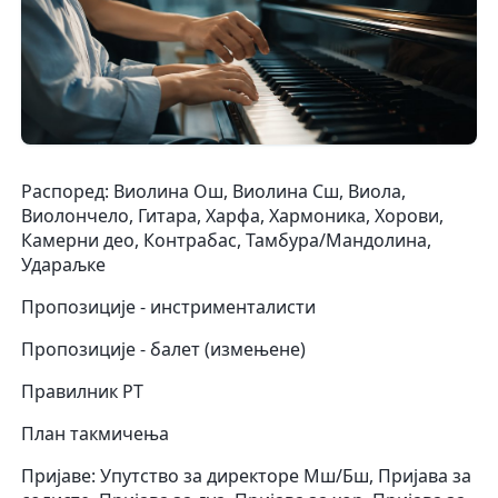
Распоред: Виолина Ош, Виолина Сш, Виола,
Виолончело, Гитара, Харфа, Хармоника, Хорови,
Камерни део, Контрабас, Тамбура/Мандолина,
Удараљке
Пропозиције - инстрименталисти
Пропозиције - балет (измењене)
Правилник РТ
План такмичења
Пријаве: Упутство за директоре Мш/Бш, Пријава за