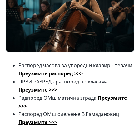
Распоред часова за упоредни клавир - певачи
Преузмите распоред >>>
ПРВИ РАЗРЕД - распоред по класама
Преузмите >>>
Радпоред ОМш матична зграда
Преузмите
>>>
Распоред ОМш одељење В.Рамадановиц
Преузмите >>>