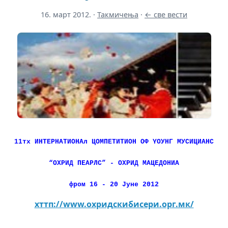
16. март 2012.
·
Такмичења
·
← све вести
11тх ИНТЕРНАТИОНА
л ЦОМПЕТИТИОН ОФ YОУНГ МУСИЦИАНС
“ОХРИД ПЕАРЛС” - ОХРИД МАЦЕДОНИА
фром 16 - 20 Јуне 2012
хттп://www.охридскибисери.орг.мк/