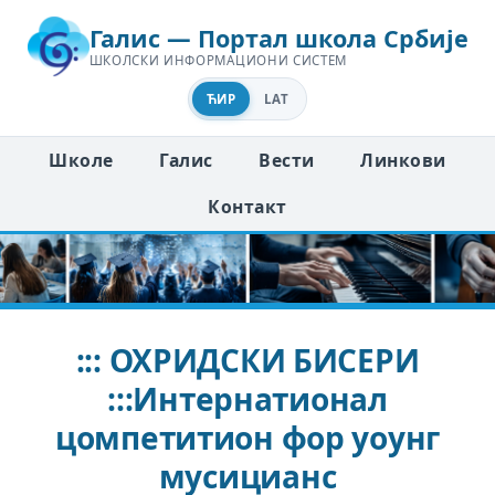
Галис — Портал школа Србије
ШКОЛСКИ ИНФОРМАЦИОНИ СИСТЕМ
ЋИР
LAT
Школе
Галис
Вести
Линкови
Контакт
::: ОХРИДСКИ БИСЕРИ
:::Интернатионал
цомпетитион фор yоунг
мусицианс