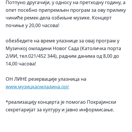
Потпуно другачији, у односу на претходну годину, а
опет посебно припремљен програм за ову прилику
чиниће ремек-дела озбиљне музике. Концерт
почиње у 20,00 часова!
обезбедите на време улазнице за овај програм у
Музичкој омладини Новог Сада (Католичка порта
2/ИИ, тел.021/452 344), радним данима од 8,00 до
14,00 часова!
ОН ЛИНЕ резервације улазница на
www.музицкаомладина.орг
*реализацију концерта је помогао Покрајински
секретаријат за културу и јавно информисање.