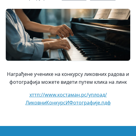
Награђене ученике на конкурсу ликовних радова и
фотографија можете видети путем клика на линк
хттп://www.костаман.рс/уплоад/
ЛиковниКонкурсИФотографије.пдф