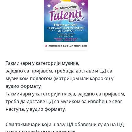
Такмичари у категорији музике,
заједно са пријавом, треба да доставе и ЦД са
музичком подлогом (матрицом или караоке) у
аудио формату.
Такмичари у категорији плеса, заједно са пријавом,
треба да доставе ЦД са музиком за извођење свог
наступа, у аудио формату.
Сви такмичари који шаљу ЦД обавезни су да на ЦД-
у испишу своје име и презиме.