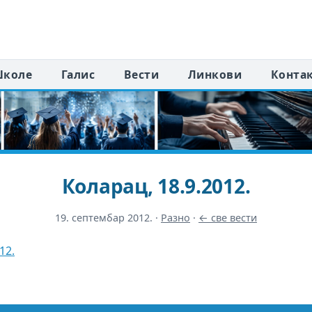
коле
Галис
Вести
Линкови
Конта
Коларац, 18.9.2012.
19. септембар 2012.
·
Разно
·
← све вести