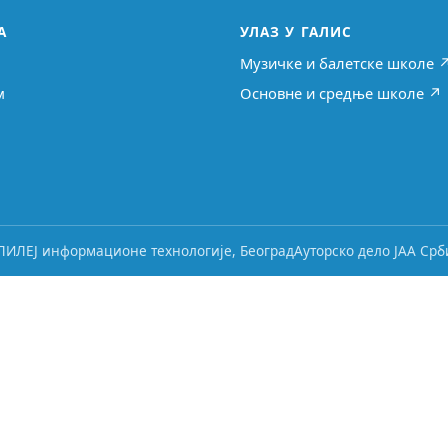
А
УЛАЗ У ГАЛИС
Музичке и балетске школе 
м
Основне и средње школе ↗
ЛИЛЕЈ информационе технологије, Београд
Ауторско дело ЈАА Срби