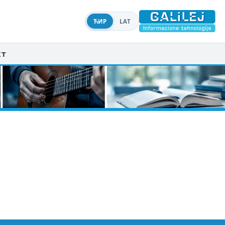
ЋИР
LAT
кт