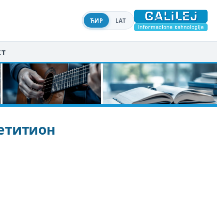
ЋИР
LAT
кт
етитион