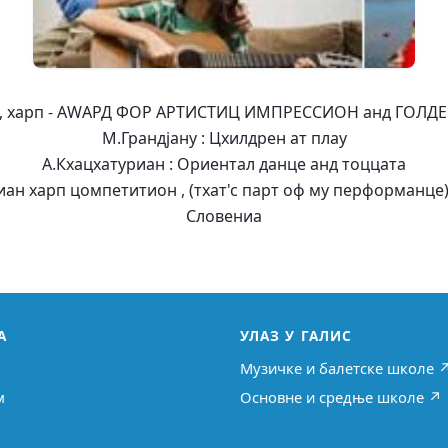
к, харп - АWАРД ФОР АРТИСТИЦ ИМПРЕССИОН анд ГОЛД
М.Грандјанy : Цхилдрен ат плаy
А.Кхацхатуриан : Ориентал данце анд тоццата
н харп цомпетитион , (тхат'с парт оф мy перформанце) ,
Словениа
А
УЛАЗ У ГАЛИС
Музичке и балетске школе 
м
Основне и средње школе ↗