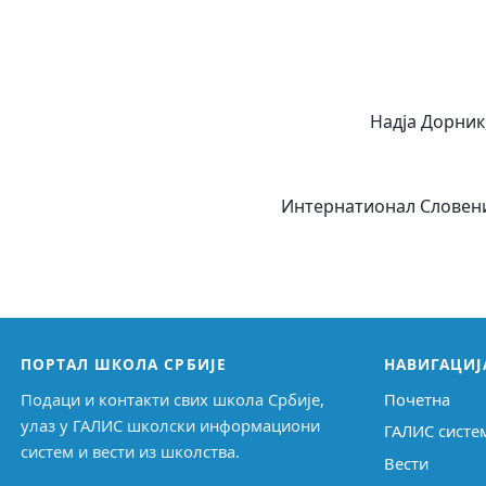
Надја Дорни
Интернатионал Словениа
ПОРТАЛ ШКОЛА СРБИЈЕ
НАВИГАЦИЈ
Подаци и контакти свих школа Србије,
Почетна
улаз у ГАЛИС школски информациони
ГАЛИС систе
систем и вести из школства.
Вести