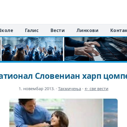
коле
Галис
Вести
Линкови
Конта
атионал Словениан харп цомп
1. новембар 2013.
·
Такмичења
·
← све вести