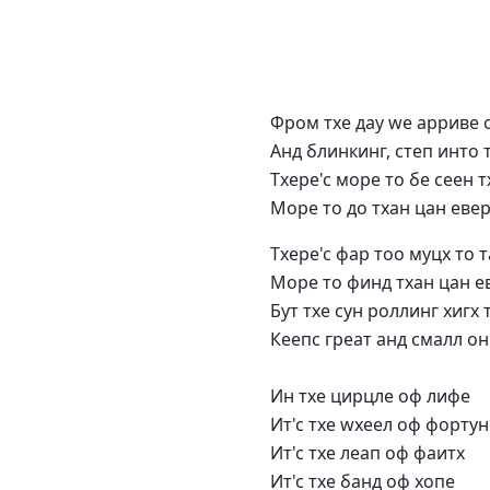
Фром тхе даy wе арриве 
Анд блинкинг, степ инто 
Тхере'с море то бе сеен 
Море то до тхан цан евер
Тхере'с фар тоо муцх то т
Море то финд тхан цан е
Бут тхе сун роллинг хигх 
Кеепс греат анд смалл он
Ин тхе цирцле оф лифе
Ит'с тхе wхеел оф фортун
Ит'с тхе леап оф фаитх
Ит'с тхе банд оф хопе