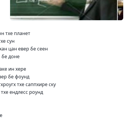
он тхе планет
тхе сун
тхан цан евер бе сеен
 бе доне
аке ин хере
вер бе фоунд
тхроугх тхе саппхире скy
 тхе ендлесс роунд
е