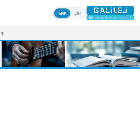
ЋИР
LAT
кт