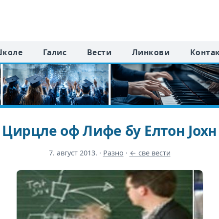
коле
Галис
Вести
Линкови
Конта
Цирцле оф Лифе бy Елтон Јохн
7. август 2013.
·
Разно
·
← све вести