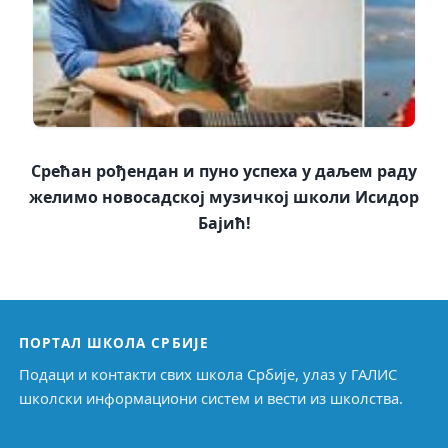
Срећан рођендан и пуно успеха у даљем раду
желимо новосадској музичкој школи Исидор
Бајић!
ПОРТАЛ ШКОЛА СРБИЈЕ
Подаци и контакти свих школа Србије, улаз у ГАЛИС
школски информациони систем и вести из школства.