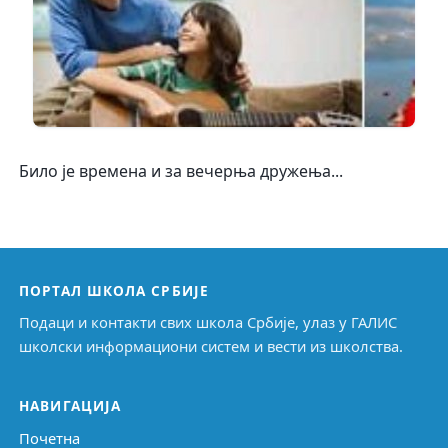
Било је времена и за вечерња дружења...
ПОРТАЛ ШКОЛА СРБИЈЕ
Подаци и контакти свих школа Србије, улаз у ГАЛИС
школски информациони систем и вести из школства.
НАВИГАЦИЈА
Почетна