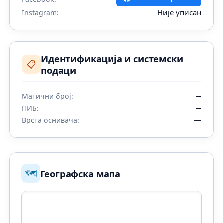
Није уписан
Instagram:
Идентификација и системски
📋
подаци
Матични број:
—
ПИБ:
—
—
Врста оснивача:
🗺️
Географска мапа