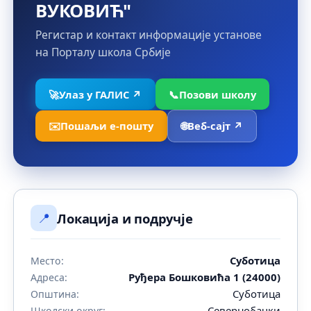
ВУКОВИЋ"
Регистар и контакт информације установе
на Порталу школа Србије
🚀
Улаз у ГАЛИС ↗
📞
Позови школу
✉️
Пошаљи е-пошту
🌐
Веб-сајт ↗
📍
Локација и подручје
Суботица
Место:
Руђера Бошковића 1 (24000)
Адреса:
Суботица
Општина:
Севернобачки
Школски округ: