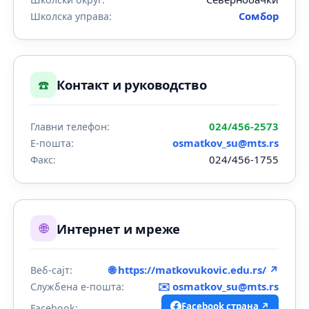
Сомбор
Школска управа:
☎️
Контакт и руководство
024/456-2573
Главни телефон:
osmatkov_su@mts.rs
Е-пошта:
024/456-1755
Факс:
🌐
Интернет и мреже
🌐 https://matkovukovic.edu.rs/ ↗
Веб-сајт:
✉️
osmatkov_su@mts.rs
Службена е-пошта:
Facebook страна ↗
Facebook: