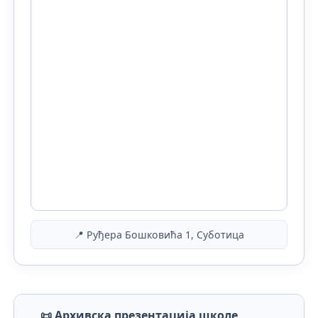
📍 Руђера Бошковића 1, Суботица
📜 Архивска презентација школе