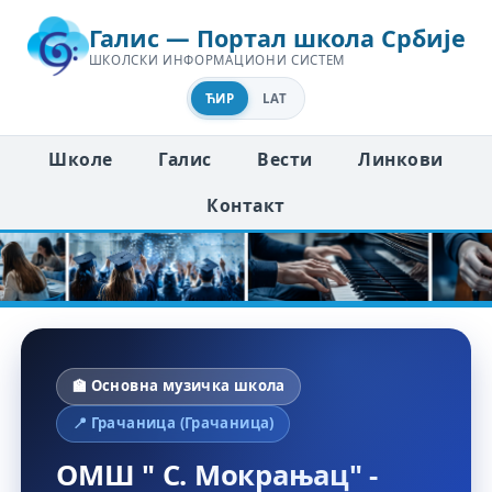
Галис — Портал школа Србије
ШКОЛСКИ ИНФОРМАЦИОНИ СИСТЕМ
ЋИР
LAT
Школе
Галис
Вести
Линкови
Контакт
🏫 Основна музичка школа
📍 Грачаница (Грачаница)
ОМШ " С. Мокрањац" -