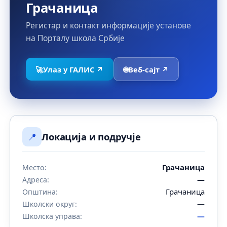
Грачаница
Регистар и контакт информације установе
на Порталу школа Србије
🚀
Улаз у ГАЛИС ↗
🌐
Веб-сајт ↗
📍
Локација и подручје
Грачаница
Место:
—
Адреса:
Грачаница
Општина:
—
Школски округ:
—
Школска управа: