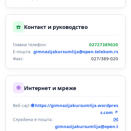
☎️
Контакт и руководство
02727389020
Главни телефон:
gimnazijakursumlija@open.telekom.rs
Е-пошта:
027/389-020
Факс:
🌐
Интернет и мреже
🌐 https://gimnazijakursumlija.wordpres
Веб-сајт:
s.com ↗
✉️
Службена е-пошта:
gimnazijakursumlija@open.t