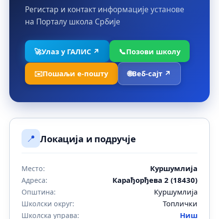
Регистар и контакт информације установе
на Порталу школа Србије
🚀
Улаз у ГАЛИС ↗
📞
Позови школу
✉️
Пошаљи е-пошту
🌐
Веб-сајт ↗
📍
Локација и подручје
Куршумлија
Место:
Карађорђева 2 (18430)
Адреса:
Куршумлија
Општина:
Топлички
Школски округ:
Ниш
Школска управа: